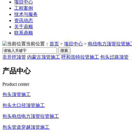
项目中心
工程案例
技术与服务
资讯动态
关于鼎顺
联系鼎顺
当前位置：
首页
>
项目中心
>
电信电力顶管拉管施
搜索
非开挖顶管
内蒙古顶管施工
呼和浩特拉管施工
包头过路顶管
产品中心
Product center
包头顶管施工
包头大口径顶管施工
包头电信电力顶管拉管施工
包头管道穿越顶管施工