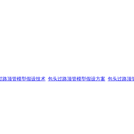
过路顶管模型假设技术
包头过路顶管模型假设方案
包头过路顶