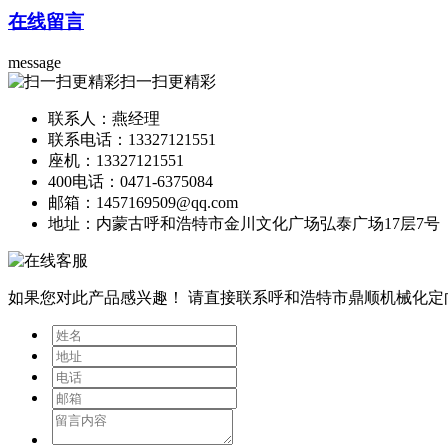
在线留言
message
扫一扫更精彩
联系人：燕经理
联系电话：13327121551
座机：13327121551
400电话：0471-6375084
邮箱：1457169509@qq.com
地址：内蒙古呼和浩特市金川文化广场弘泰广场17层7号
如果您对此产品感兴趣！
请直接联系呼和浩特市鼎顺机械化定