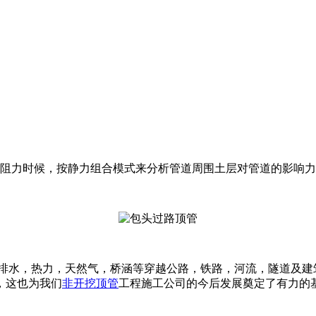
进阻力时候，按静力组合模式来分析管道周围土层对管道的影响
给排水，热力，天然气，桥涵等穿越公路，铁路，河流，隧道及建
，这也为我们
非开挖顶管
工程施工公司的今后发展奠定了有力的