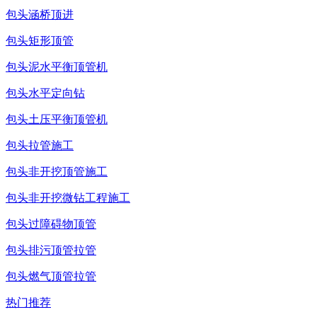
包头涵桥顶进
包头矩形顶管
包头泥水平衡顶管机
包头水平定向钻
包头土压平衡顶管机
包头拉管施工
包头非开挖顶管施工
包头非开挖微钻工程施工
包头过障碍物顶管
包头排污顶管拉管
包头燃气顶管拉管
热门推荐