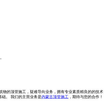
力。
筑物的顶管施工，疑难导向业务，拥有专业素质精良的的技术
基础。 我们的主营业务是
内蒙古顶管施工
，期待与您的合作！