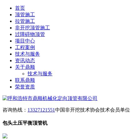
首页
顶管施工
拉管施工
非开挖顶管施工
过障碍物顶管
项目中心
工程案例
技术与服务
资讯动态
关于鼎顺
技术与服务
联系鼎顺
荣誉资质
咨询热线：
13327121551
中国非开挖技术协会技术会员单位
包头土压平衡顶管机